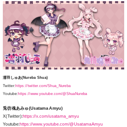
濡羽しゅあ(Nureba Shua)
Twitter:
https://twitter.com/Shua_Nureba
Youtube:
https://www.youtube.com/@ShuaNureba
兎彷魂あみゅ(Usatama Amyu)
X(Twitter):
https://x.com/usatama_amyu
Youtube:
https://www.youtube.com/@UsatamaAmyu