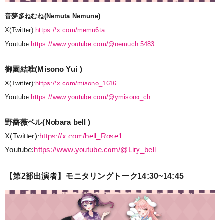
音夢多ねむね(Nemuta Nemune)
X(Twitter):
https://x.com/memu6ta
Youtube:
https://www.youtube.com/@nemuch.5483
御園結唯(Misono Yui )
X(Twitter):
https://x.com/misono_1616
Youtube:
https://www.youtube.com/@ymisono_ch
野薔薇ベル(Nobara bell )
X(Twitter):
https://x.com/bell_Rose1
Youtube:
https://www.youtube.com/@Liry_bell
【第2部出演者】モニタリングトーク14:30~14:45