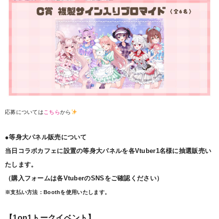
応募については
こちら
から
●等身大パネル販売について
当日コラボカフェに設置の等身大パネルを各Vtuber1名様に抽選販売い
たします。
（購入フォームは各VtuberのSNSをご確認ください）
※支払い方法：Boothを使用いたします。
【1on1トークイベント】