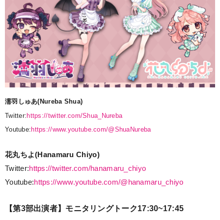
濡羽しゅあ(Nureba Shua)
Twitter:
https://twitter.com/Shua_Nureba
Youtube:
https://www.youtube.com/@ShuaNureba
花丸ちよ(Hanamaru Chiyo)
Twitter:
https://twitter.com/hanamaru_chiyo
Youtube:
https://www.youtube.com/@hanamaru_chiyo
【第3部出演者】モニタリングトーク17:30~17:45