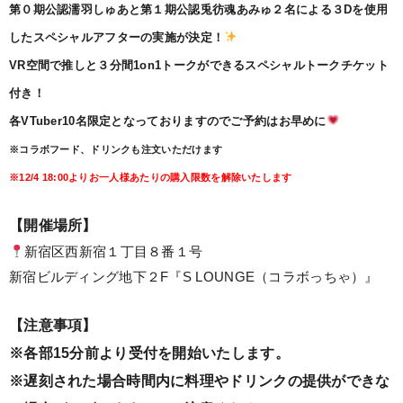
第０期公認濡羽しゅあと第１期公認兎彷魂あみゅ２名による３Dを使用
したスペシャルアフターの実施が決定！
VR空間で推しと３分間1on1トークができるスペシャルトークチケット
付き！
各VTuber10名限定となっておりますのでご予約はお早めに
※コラボフード、ドリンクも注文いただけます
※12/4 18:00よりお一人様あたりの購入限数を解除いたします
【開催場所】
新宿区西新宿１丁目８番１号
新宿ビルディング地下２F『S LOUNGE（コラボっちゃ）』
【注意事項】
※各部15分前より受付を開始いたします。
※遅刻された場合時間内に料理やドリンクの提供ができな