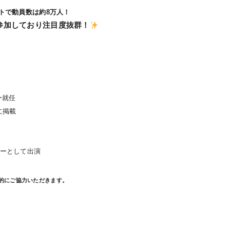
トで動員数は約8万人！
が参加しており注目度抜群！
ー就任
に掲載
サダーとして出演
的にご協力いただきます。