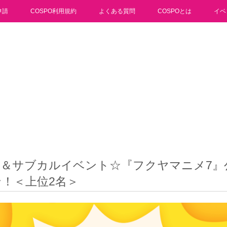
申請
COSPO利用規約
よくある質問
COSPOとは
イベ
メ＆サブカルイベント☆『フクヤマニメ7』
！＜上位2名＞