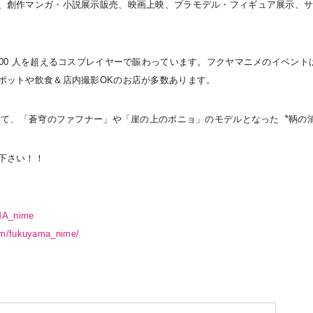
、創作マンガ・小説展示販売、映画上映、プラモデル・フィギュア展示、
00 人を超えるコスプレイヤーで賑わっています。フクヤマニメのイベント
ポットや飲食＆店内撮影OKのお店が多数あります。
ばして、「蒼穹のファフナー」や「崖の上のポニョ」のモデルとなった〝鞆の
下さい！！
AMA_nime
om/fukuyama_nime/