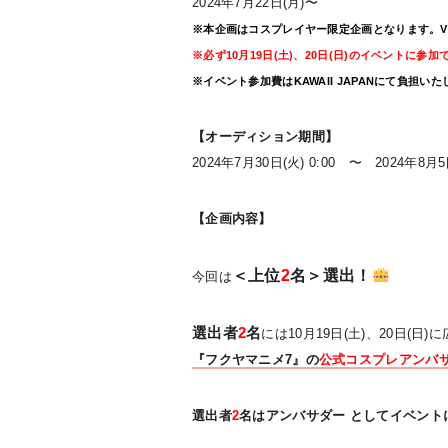
2024年7月22日(月)〜
※本企画はコスプレイヤー限定企画となります。V
※必ず10月19日(土)、20日(日)のイベント
※イベント参加費はKAWAII JAPANにて負担い
【オーディション期間】
2024年7月30日(火) 0:00 〜 2024年8月5日
【企画内容】
＜上位
2
名＞
選出！
今回は
選出者
2
名
には10月19日(土)、20日(
『フクヤマニメ7』の
公式コスプレアンバ
選出者
2
名はアンバサダー としてイベント